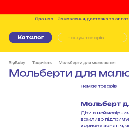
Перейти до основного контенту
Про нас
Замовлення, доставка та оплат
Бренди
Статті
Політика конфіденцій
Каталог
BigBaby
Творчість
Мольберти для малювання
Мольберти для мал
Немає товарів
Мольберт д
Діти є неймовірним
важливо підтримува
корисне заняття, 