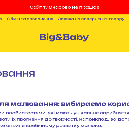
Сайт тимчасово не працює
а
Обмін та повернення
Заявка на повернення товару
ності
Публічна оферта
Співпраця
Блог
ювання
ля малювання
: вибираємо корис
и особистостями, які мають унікальне сприйняття 
ти їх прагнення до творчості, наприклад, за допо
яке сприяє всебічному розвитку малюка.