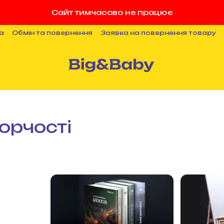
Сайт тимчасово не працює
а
Обмін та повернення
Заявка на повернення товару
ності
Публічна оферта
Співпраця
Блог
орчості