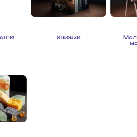
ання
Книжки
Мол
м