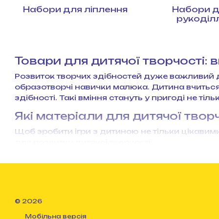
Набори для ліплення
Набори 
рукоділ
Товари для дитячої творчості
: 
Розвиток творчих здібностей дуже важливий дл
образотворчі навички малюка. Дитина вчиться 
здібності. Такі вміння стануть у пригоді не ті
Які матеріали для дитячої твор
Щоб зробити ігри з дитиною не тільки цікавими
для розвитку дитячої творчості:
Малювання. Дитина може починати малювати,
пензлі, розмальовки стануть чудовими пом
розвиває фантазію, а й висловлює емоції 
або картина по номерах — вибирайте те, що 
© 2026
Ліплення. Набори різнобарвного пластиліну 
будь-які фігурки, створювати перші ручні р
Мобільна версія