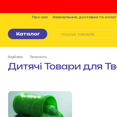
Перейти до основного контенту
Про нас
Замовлення, доставка та оплат
Бренди
Статті
Політика конфіденцій
Каталог
BigBaby
Творчість
Дитячі Товари для Тв