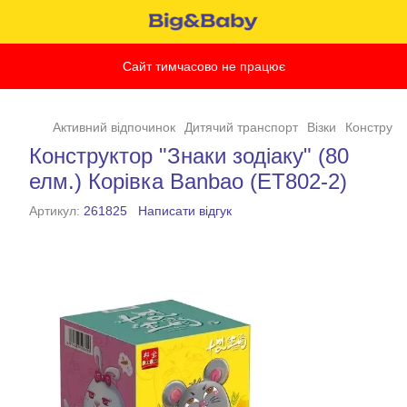
Сайт тимчасово не працює
Активний відпочинок
Дитячий транспорт
Візки
Конструкто
Конструктор "Знаки зодіаку" (80
елм.) Корівка Banbao (ET802-2)
Артикул:
261825
Написати відгук