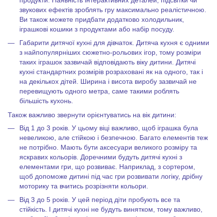
звукових ефектів зроблять гру максимально реалістичною.
Ви також можете придбати додатково холодильник,
іграшкові кошики з продуктами або набір посуду.
Габарити дитячої кухні для дівчаток. Дитяча кухня є одними
з найпопулярніших сюжетно-рольових ігор, тому розміри
таких іграшок зазвичай відповідають віку дитини. Дитячі
кухні стандартних розмірів розраховані як на одного, так і
на декількох дітей. Ширина і висота виробу зазвичай не
перевищують одного метра, саме такими роблять
більшість кухонь.
Також важливо звернути орієнтуватись на вік дитини:
Від 1 до 3 років. У цьому віці важливо, щоб іграшка була
невеликою, але стійкою і безпечною. Багато елементів теж
не потрібно. Мають бути аксесуари великого розміру та
яскравих кольорів. Доречними будуть дитячі кухні з
елементами гри, що розвиває. Наприклад, з сортером,
щоб допоможе дитині під час гри розвивати логіку, дрібну
моторику та вчитись розрізняти кольори.
Від 3 до 5 років. У цей період діти пробують все та
стійкість. І дитячі кухні не будуть винятком, тому важливо,