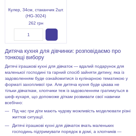
Кулер, 34см, стаканчик 2шт.
(HG-3024)
262 грн
Дитяча кухня для дівчинки
: розповідаємо про
тонкощі вибору
Дитячі іграшкові кухні для дівчаток — вдалий подарунок для
маленької господині та гарний спосіб зайняти дитину, яка із
задоволенням буде ознайомитися із кулінарною тематикою у
форматі захопливої гри. Але дитяча кухня буде цікава не
тільки дівчаткам, хлопчики теж із задоволенням гратимуться в
шеф-кухаря, що допоможе діткам розвивати свої навички
всебічно:
Під час гри діти мають чудову можливість моделювати різні
життєві ситуації.
Дитячі іграшкові кухні для дівчаток
вчать маленьких
господинь підтримувати порядок в домі, а хлопчиків —