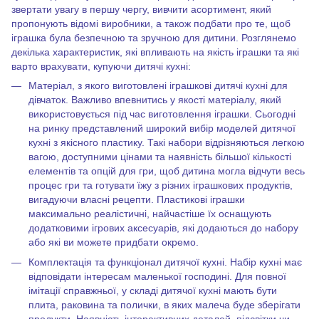
звертати увагу в першу чергу, вивчити асортимент, який
пропонують відомі виробники, а також подбати про те, щоб
іграшка була безпечною та зручною для дитини. Розглянемо
декілька характеристик, які впливають на якість іграшки та які
варто врахувати, купуючи дитячі кухні:
Матеріал, з якого виготовлені іграшкові дитячі кухні для
дівчаток. Важливо впевнитись у якості матеріалу, який
використовується під час виготовлення іграшки. Сьогодні
на ринку представлений широкий вибір моделей дитячої
кухні з якісного пластику. Такі набори відрізняються легкою
вагою, доступними цінами та наявність більшої кількості
елементів та опцій для гри, щоб дитина могла відчути весь
процес гри та готувати їжу з різних іграшкових продуктів,
вигадуючи власні рецепти. Пластикові іграшки
максимально реалістичні, найчастіше їх оснащують
додатковими ігрових аксесуарів, які додаються до набору
або які ви можете придбати окремо.
Комплектація та функціонал дитячої кухні. Набір кухні має
відповідати інтересам маленької господині. Для повної
імітації справжньої, у складі дитячої кухні мають бути
плита, раковина та полички, в яких малеча буде зберігати
продукти. Наявність інтерактивних деталей, підсвітки чи