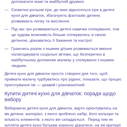
допомагати мамі та майбутній дружині.
Сюжетно-рольові ігри, до яких відносяться ігри в дитячі
кухні для дівчаток, збагачують фантазію дитини,
розвивають логіку та мислення.
Під час гри розвиваються дитячі навички спілкування, тож
це чудова можливість більше спілкуватись зі своєю
дитиною, дізнаватись її бажання та настрої.
Граючись разом з іншими дітьми розвивається вміння
налагоджувати соціальні зв'язки, що безперечно в
майбутньому допоможе малюку у спілкуванні з іншими
людьми.
Дитячі кухні для дівчаток просто створені для того, щоб
привчати малечу турбуватись про рідних, показати, що процес
приготування їжі — цікавий і різноманітний.
Купити дитячі кухні для дівчаток
: поради щодо
вибору
Вибираючи дитячі кухні для дівчаток, варто орієнтуватись на
вік дитини, матеріал, з якого зроблено набір, його кольори та
кількість елементів, з якого він складається.
Перед тим як
купляти дитячі кухні батькам корисно дізнатися, на які критерії