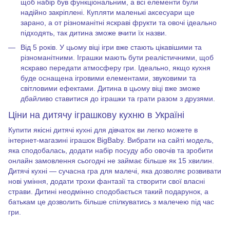
щоб набір був функціональним, а всі елементи були
надійно закріплені. Купляти маленькі аксесуари ще
зарано, а от різноманітні яскраві фрукти та овочі ідеально
підходять, так дитина зможе вчити їх назви.
Від 5 років. У цьому віці ігри вже стають цікавішими та
різноманітними. Іграшки мають бути реалістичними, щоб
яскраво передати атмосферу гри. Ідеально, якщо кухня
буде оснащена ігровими елементами, звуковими та
світловими ефектами. Дитина в цьому віці вже зможе
дбайливо ставитися до іграшки та грати разом з друзями.
Ціни на дитячу іграшкову кухню
в Україні
Купити якісні дитячі кухні для дівчаток ви легко можете в
інтернет-магазині іграшок BigBaby. Вибрати на сайті модель,
яка сподобалась, додати набір посуду або овочів та зробити
онлайн замовлення сьогодні не займає більше як 15 хвилин.
Дитячі кухні — сучасна гра для малечі, яка дозволяє розвивати
нові уміння, додати трохи фантазії та створити свої власні
страви. Дитині неодмінно сподобається такий подарунок, а
батькам це дозволить більше спілкуватись з малечею під час
гри.