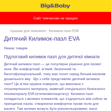
Сайт тимчасово не працює
Іграшки для немовлят
Килимок-пазл EVA
Дитячий Килимок-пазл EVA
Немає товарів
Підлоговий
килимок пазл
для дитячої кімнати
Дитячий килимок пазл — це популярне рішення для ігрової
зони. Він комфортний, м’який, безпечний та
багатофункціональний, тому має попит серед батьків малюків
дошкільного віку.
Що з себе представляє дитячий килимок
пазл? Це м’яка пружна поверхня, що виконана з
гіпоалергенного матеріалу, зазвичай спеціального безпечного
піноматеріалу EVA (етиленвінілацетату). Килимок пазл
складається з великих елементів, що з’єднуються між собою за
принципом пазла, створюючи комфортне ігрове поле для
малечі. Такі килими можуть бути різнокольоровими, мати