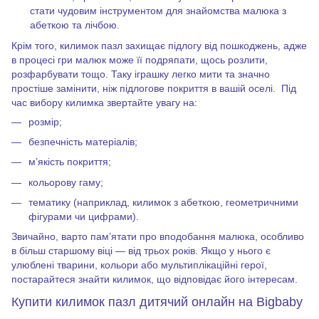
стати чудовим інструментом для знайомства малюка з
абеткою та лічбою.
Крім того, килимок пазл захищає підлогу від пошкоджень, адже
в процесі гри малюк може її подряпати, щось розлити,
розфарбувати тощо. Таку іграшку легко мити та значно
простіше замінити, ніж підлогове покриття в вашій оселі.
Під
час вибору килимка звертайте увагу на:
розмір;
безпечність матеріалів;
м’якість покриття;
кольорову гаму;
тематику (наприклад, килимок з абеткою, геометричними
фігурами чи цифрами).
Звичайно, варто пам’ятати про вподобання малюка, особливо
в більш старшому віці — від трьох років. Якщо у нього є
улюблені тварини, кольори або мультиплікаційні герої,
постарайтеся знайти килимок, що відповідає його інтересам.
Купити килимок пазл дитячий
онлайн на Bigbaby