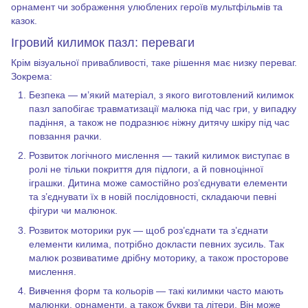
орнамент чи зображення улюблених героїв мультфільмів та
казок.
Ігровий килимок пазл: переваги
Крім візуальної привабливості, таке рішення має низку переваг.
Зокрема:
Безпека — м’який матеріал, з якого виготовлений килимок
пазл запобігає травматизації малюка під час гри, у випадку
падіння, а також не подразнює ніжну дитячу шкіру під час
повзання рачки.
Розвиток логічного мислення — такий килимок виступає в
ролі не тільки покриття для підлоги, а й повноцінної
іграшки. Дитина може самостійно роз’єднувати елементи
та з’єднувати їх в новій послідовності, складаючи певні
фігури чи малюнок.
Розвиток моторики рук — щоб роз’єднати та з’єднати
елементи килима, потрібно докласти певних зусиль. Так
малюк розвиватиме дрібну моторику, а також просторове
мислення.
Вивчення форм та кольорів — такі килимки часто мають
малюнки, орнаменти, а також букви та літери. Він може