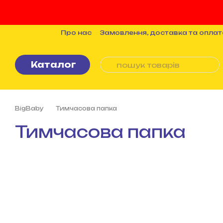
Перейти до основного контенту
Про нас
Замовлення, доставка та оплат
Бренди
Статті
Політика конфіденцій
Каталог
BigBaby
Тимчасова папка
Тимчасова папка