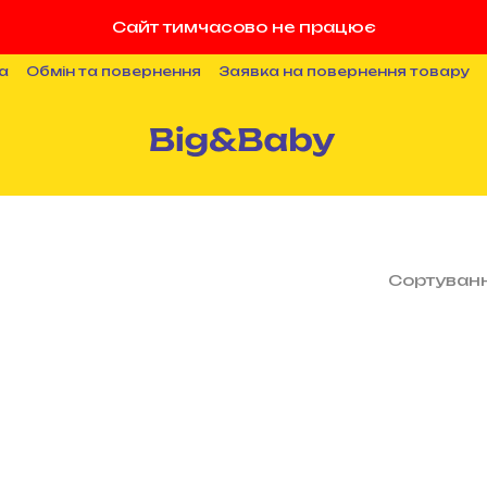
Сайт тимчасово не працює
а
Обмін та повернення
Заявка на повернення товару
ності
Публічна оферта
Співпраця
Блог
Сортуванн