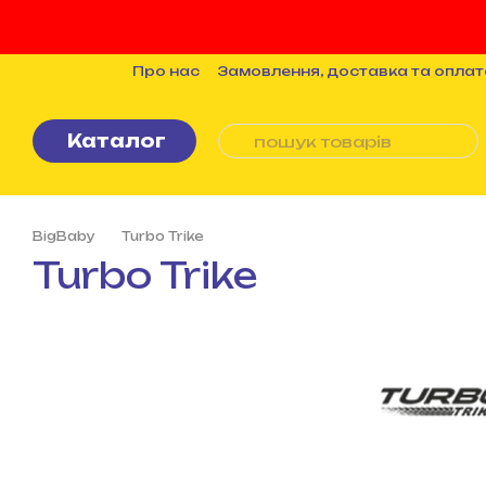
Перейти до основного контенту
Про нас
Замовлення, доставка та оплат
Бренди
Статті
Політика конфіденцій
Каталог
BigBaby
Turbo Trike
Turbo Trike