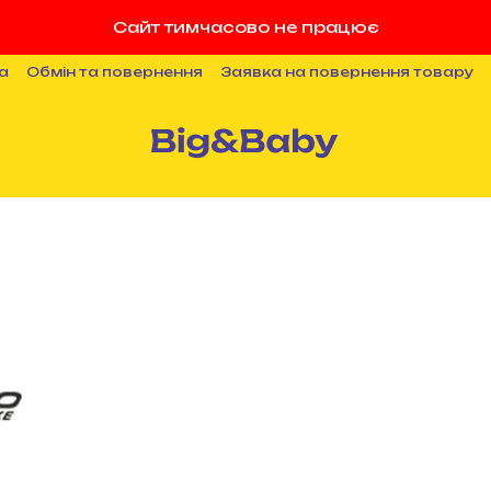
Сайт тимчасово не працює
а
Обмін та повернення
Заявка на повернення товару
ності
Публічна оферта
Співпраця
Блог