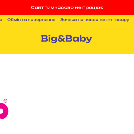
Сайт тимчасово не працює
а
Обмін та повернення
Заявка на повернення товару
ності
Публічна оферта
Співпраця
Блог